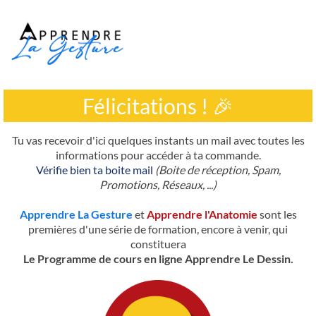
©
2
0
2
Félicitations !
🎉
5
M
o
Tu vas recevoir d'ici quelques instants un mail avec toutes les
o
informations pour accéder à ta commande.
n
Vérifie bien ta boite mail
(Boite de réception, Spam,
R
Promotions, Réseaux, ...)
u
n
Apprendre La Gesture
et
Apprendre l'Anatomie
sont les
C
premières d'une série de formation, encore à venir, qui
G
constituera
U
Le Programme de cours en ligne Apprendre Le Dessin.