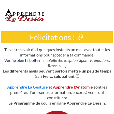
©
2
0
2
Félicitations !
🎉
5
M
o
Tu vas recevoir d'ici quelques instants un mail avec toutes les
o
informations pour accéder à ta commande.
n
Vérifie bien ta boite mail
(Boite de réception, Spam, Promotions,
R
Réseaux, ...)
u
Les différents mails peuvent parfois mettre un peu de temps
n
à arriver... sois patient
😇
C
G
Apprendre La Gesture
et
Apprendre l'Anatomie
sont les
U
premières d'une série de formation, encore à venir, qui
constituera
Le Programme de cours en ligne Apprendre Le Dessin.