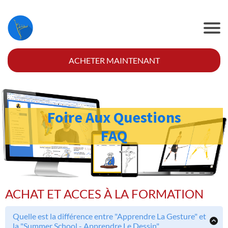
©
2
0
ACHETER MAINTENANT
2
5
M
o
o
e
Foire Aux Questions
n
l
R
FAQ
u
n
C
G
U
ACHAT ET ACCES À LA FORMATION
Quelle est la différence entre "Apprendre La Gesture" et
la "Summer School - Apprendre Le Dessin"