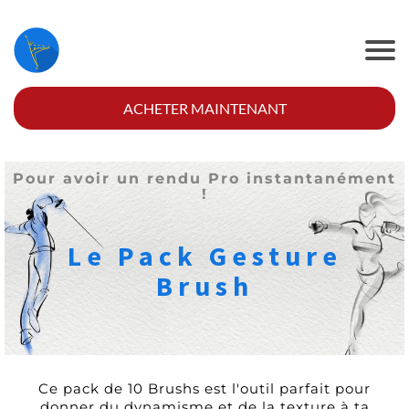
©
2
0
ACHETER MAINTENANT
2
5
M
o
Pour avoir un rendu Pro instantanément
o
e
!
n
R
l
u
Le Pack Gesture
n
C
Brush
G
U
Ce pack de 10 Brushs est l'outil parfait pour
donner du dynamisme et de la texture à ta