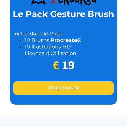
Le Pack Gesture Brush
Inclus dans le Pack:
10 Brushs
Procreate
®
10 Illustrations HD
Licence d'Utilisation
€
19
TÉLÉCHARGER