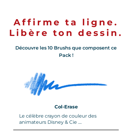
u
Affirme ta ligne.
Libère ton dessin.
u
s
Découvre les 10 Brushs que composent ce
j
Pack !
Col-Erase
Le célèbre crayon de couleur des
animateurs Disney & Cie ....